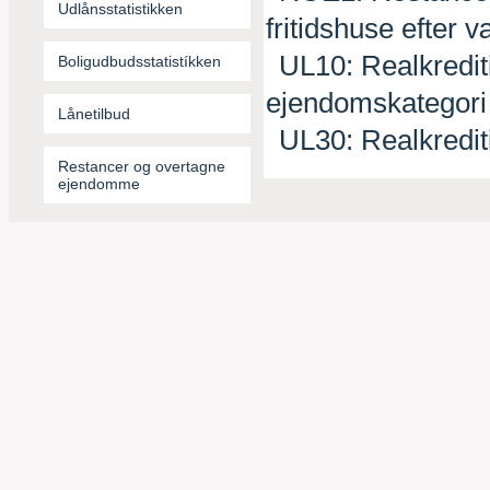
Udlånsstatistikken
fritidshuse efter 
UL10:
Realkredit
Boligudbudsstatistíkken
ejendomskategori
Lånetilbud
UL30:
Realkredit
Restancer og overtagne
ejendomskategori
ejendomme
LT10:
Lånetilbud
lånetilbudstype
UDB010:
Bolige
og udbudte og ned
UDB020:
Boligpr
UDB030:
Udbuds-
ejendomskategori 
BM010:
Ejendoms